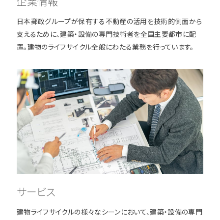
企業情報
不動産サービス
日本郵政グループが保有する不動産の活用を技術的側面から
OUR EXPERTISE
支えるために、建築・設備の専門技術者を全国主要都市に配
私たちの特色
置。建物のライフサイクル全般にわたる業務を行っています。
日本全国に広がる拠点網
建物の資産価値と機能の維持
地域社会発展への貢献
環境への配慮
PROJECTS
プロジェクト
2020年代
2010年代
2000年代
サービス
FEATURE ARTICLES
特集記事
建物ライフサイクルの様々なシーンにおいて、建築・設備の専門