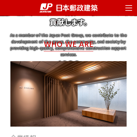
ページの先頭です。
ページ内移動用のリンクです。
ページの終わりです。
提供し、
グループと
地域・社会の
発展に
ここからヘッダーメニューです。
ヘッダーメニューはここまでです。
ヘッダーメニューへ移動します。
本文へ移動します。
ここから本文です。
貢献します。
ABOUT US
フッターメニューへ移動します。
企業情報
As a member of the Japan Post Group,
we contribute to the
社長挨拶
development of the group, the community, and society
WHO WE ARE
by
providing high-quality, comprehensive construction support
企業理念
services.
7089
会社概要
拠点一覧
下関南部町郵便局
中京郵便局
沿革
SERVICES
サービス
企画構想支援
設計
工事監理
維持管理