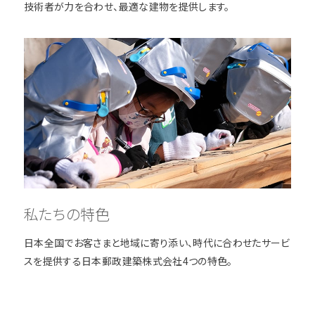
技術者が力を合わせ、最適な建物を提供します。
JOIN US
採用情報
中途採用情報
NEWS
お知らせ・プレスリリース
お知らせ
プレスリリース
PROCUREMENT
調達情報
物品・役務関係
私たちの特色
建設工事・設備運行・設備保守関係
日本全国でお客さまと地域に寄り添い、時代に合わせたサービ
スを提供する日本郵政建築株式会社4つの特色。