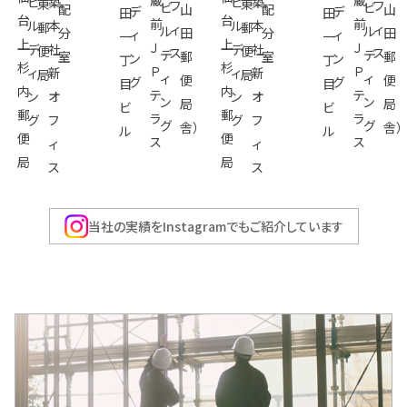
蔵
蔵
ビ
築
ビ
築
東
東
フ
フ
ビ
ビ
配
山
配
山
デ
デ
田
田
台
台
前
前
ル
本
ル
本
郵
郵
ィ
ィ
ル
ル
分
田
分
田
ィ
ィ
一
一
上
上
Ｊ
Ｊ
デ
社
デ
社
便
便
ス
ス
デ
デ
室
郵
室
郵
ン
ン
丁
丁
杉
杉
Ｐ
Ｐ
ィ
新
ィ
新
局
局
ィ
ィ
便
便
グ
グ
目
目
内
内
テ
テ
ン
オ
ン
オ
ン
ン
局
局
ビ
ビ
郵
郵
ラ
ラ
グ
フ
グ
フ
グ
グ
舎）
舎）
ル
ル
便
便
ス
ス
ィ
ィ
局
局
ス
ス
当社の実績をInstagramでもご紹介しています