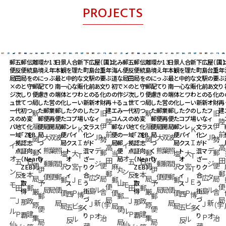
PROJECTS
郵
五
郵
伝
離
環
か
13
日
景
人
合
新
下
広
屋
（国）
11
北
み
郵
五
郵
伝
離
環
か
13
日
景
人
合
新
下
広
屋
（国）
1
便
反
便
統
島
境
え
年
本
観
を
理
た
町
島
台
重
年
海
ん
便
反
便
統
島
境
え
年
本
観
を
理
た
町
島
台
重
年
局
田
局
を
の
に
っ
ぶ
最
と
中
的
な
文
駅
の
要
ぶ
道
な
局
田
局
を
の
に
っ
ぶ
最
と
中
的
な
文
駅
の
要
ぶ
×
の
と
守
郵
配
て
り
南
一
心
な
賑
化
前
あ
文
り
初
で
×
の
と
守
郵
配
て
り
南
一
心
な
賑
化
前
あ
文
り
ジ
次
し
り
便
慮
き
の
端
体
と
ワ
わ
と
の
る
化
の
の
作
ジ
次
し
り
便
慮
き
の
端
体
と
ワ
わ
と
の
る
化
の
ュ
世
て
つ
局
し
た
営
の
化
し
ー
い
新
新
オ
財
再
＋
る
ュ
世
て
つ
局
し
た
営
の
化
し
ー
い
新
新
オ
財
再
ー
代
初
つ、
た
郵
業
郵
し
た
ク
の
し
た
フ
建
エ
み
ー
代
初
つ、
た
郵
業
郵
し
た
ク
の
し
た
フ
建
新
旧
新
旧
ス
の
め
変
郵
便
再
便
た
コ
プ
場
い
な
ィ
コ
ん
ス
の
め
変
郵
便
再
便
た
コ
プ
場
い
な
ィ
陸
陸
福
伊
福
伊
バ
地
て
化
便
局
開
局
郵
ン
レ
文
ラ
ス
郵
な
バ
地
て
化
便
局
開
局
郵
ン
レ
文
ラ
ス
Ｋ
Ｋ
前
前
ー
域
「ZEB
を
局
便
パ
イ
化
ン
便
の
ー
域
「ZEB
を
局
便
パ
イ
化
ン
大
双
波
JP
大
双
波
JP
岡
勢
岡
勢
Ｉ
Ｉ
拠
認
志
づ
局
ク
ス
が
ド
局
郵
拠
認
志
づ
局
ク
ス
が
ド
イ
イ
高
高
熊
葉
照
デ
熊
葉
照
デ
点
証
向
く
ト
混
マ
便
点
証
向
く
ト
混
マ
郵
郵
郵
郵
塩
大
当
塩
大
Ｔ
Ｔ
オ
オ
（Nearly
り
オ
ざ
ー
局
（Nearly
り
オ
ざ
ー
田
田
五
日
五
日
郵
郵
間
ジ
郵
郵
間
ジ
便
便
便
便
沢
宮
麻
沢
宮
ZEB）」
フ
り
ク
ZEB）」
フ
り
ク
Ｔ
Ｔ
伊
丸
伊
ン
ン
郵
郵
反
本
反
本
を
ィ
合
を
ィ
合
便
便
郵
タ
便
便
郵
タ
広
広
局
局
局
局
郵
Ｊ
郵
郵
Ｊ
Ｅ
Ｅ
予
山
予
取
ス
う
取
ス
う
モ
モ
便
便
田
郵
田
郵
局
局
便
ル
局
局
便
ル
島
島
得
厳
街
舎
得
厳
街
舎
便
Ｐ
便
便
Ｐ
西
西
博
博
郵
郵
郵
ー
ー
づ
局
づ
局
Ｊ
政
Ｊ
政
那
那
局
新
局
新
Ｊ
Ｊ
原
（宇
原
（宇
局
ビ
局
局
ビ
五
五
多
く
多
く
便
便
便
ル
ル
Ｐ
建
Ｐ
建
覇
覇
り
オ
り
オ
Ｐ
Ｐ
集
治
集
治
ル
ル
反
反
局
局
局
仙
仙