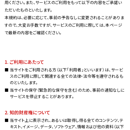
用ください。また、サービスのご利用をもって以下の内容をご承諾い
不動産サービス
ただいたものといたします。
本規約は、必要に応じて、事前の予告なしに変更されることがありま
OUR EXPERTISE
すので、大変お手数ですが、サービスのご利用に際しては、本ページ
私たちの特色
で最新の内容をご確認ください。
日本全国に広がる拠点網
建物の資産価値と機能の維持
地域社会発展への貢献
1. ご利用にあたって
環境への配慮
当サイトをご利用される方（以下「利用者」といいます）は、サービ
PROJECTS
スのご利用に際して関連する全ての法律・法令等を遵守されるも
プロジェクト
のといたします。
2020年代
当サイトの保守（緊急的な保守を含む）のため、事前の通知なしに
サービスを停止することがあります。
2010年代
2000年代
2. 知的財産権について
FEATURE ARTICLES
当サイト上に表示され、あるいは取得し得る全てのコンテンツ、テ
特集記事
キスト、イメージ、データ、ソフトウェア、情報および他の資料（以下