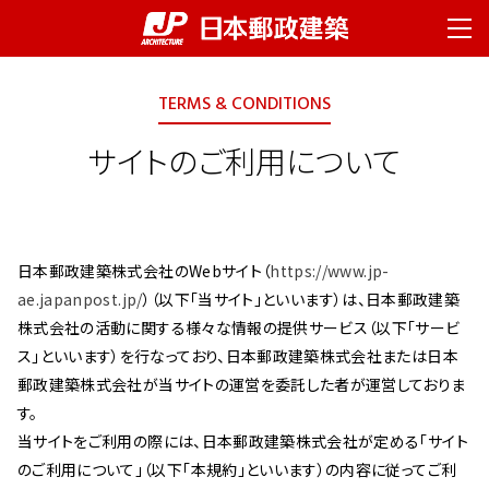
ページの先頭です。
ページ内移動用のリンクです。
ページの終わりです。
ここからヘッダーメニューです。
ヘッダーメニューはここまでです。
ヘッダーメニューへ移動します。
本文へ移動します。
ここから本文です。
ABOUT US
フッターメニューへ移動します。
TERMS & CONDITIONS
企業情報
社長挨拶
サイトのご利用について
企業理念
会社概要
拠点一覧
日本郵政建築株式会社のWebサイト（
https://www.jp-
沿革
ae.japanpost.jp/
）（以下「当サイト」といいます）は、日本郵政建築
SERVICES
株式会社の活動に関する様々な情報の提供サービス（以下「サービ
サービス
ス」といいます）を行なっており、日本郵政建築株式会社または日本
郵政建築株式会社が当サイトの運営を委託した者が運営しておりま
企画構想支援
す。
設計
当サイトをご利用の際には、日本郵政建築株式会社が定める「サイト
工事監理
のご利用について」（以下「本規約」といいます）の内容に従ってご利
維持管理