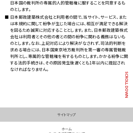
日本国の裁判所の専属的人的管轄権に服することを同意するも
のとします。
日本郵政建築株式会社と利用者の間で、当サイト、サービス、また
は本規約に関して紛争が生じた場合には、相互が満足できる解決
を図るため誠実に対応することとします。また、日本郵政建築株式
会社は利用者とその他の者との間の紛争に関わる義務はないも
のとします。なお、上記対応により解決がなされず、司法的判断を
求める場合には、日本国東京地方裁判所を第一審の専属管轄裁
判所とし、専属的な管轄権を有するものとします。かかる紛争に関
する法的手続きは、その原因発生後遅くとも1年以内に提起され
なければなりません。
SCROLL DOWN
ここからフッターメニューです。
サイトマップ
ホーム