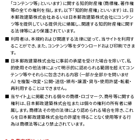
「コンテンツ等」といいます）に関する知的財産権（商標権、著作権
JOIN US
等の全ての権利を指します。以下「知的財産権」といいます）は、日
採用情報
本郵政建築株式会社あるいは日本郵政建築株式会社にコンテン
ツ等を提供している提供元に帰属し、関連する知的財産権に関す
中途採用情報
る法律等により保護されています。
NEWS
利用者は、本規約および関連する法律に従って、当サイトを利用す
お知らせ・プレスリリース
ることができ、また、コンテンツ等をダウンロードおよび印刷できま
お知らせ
す。
日本郵政建築株式会社に事前の承諾を受けた場合を除いて、私
プレスリリース
的使用その他法律によって明示的に認められる範囲を超えてコン
PROCUREMENT
テンツ等やそれらに包含される内容（一部か全部かを問いませ
調達情報
ん）を複製・改変・公開・送信・頒布・譲渡・貸与・使用許諾・転載・
再利用することはできません。
物品・役務関係
当サイト上に掲載される個々の商標・ロゴマーク、商号等に関する
建設工事・設備運行・設備保守関係
権利は、日本郵政建築株式会社または個々の権利の所有者に帰
属します。商標法その他の法律により認められる場合を除き、これ
らを日本郵政建築株式会社の許諾を得ることなく使用等する行
為は商標法等により禁止されています。