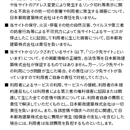
や当サイトのアドレス変更により発生するリンク切れ等表示に関
わる不具合その他一切の影響や利用者に発生する損害について、
日本郵政建築株式会社はその責任を負いません。
当サイトの保守、火災・停電その他の自然災害、ウイルスや第三者
の妨害行為等による不可抗力によって当サイトによるサービスが
停止したことに起因して利用者に生じた損害について、日本郵政
建築株式会社は責任を負いません。
当サイトからリンクされているサイト（以下、「リンク先サイト」とい
います）について、その掲載情報の正確性、合法性等を日本郵政建
築株式会社が保証するものではありません。万一、リンク先サイト
の利用につき問題が生じた場合、その責任はリンク先サイトが負
っていますので利用者ご自身の責任で対処してください。
利用者によるサービスの利用、サービスへの接続、利用者の本規
約違反もしくは利用者による第三者の権利侵害に起因または関
連して生じた全ての苦情や請求については、利用者自身の費用と
責任で解決していただくものとし、日本郵政建築株式会社は一切
責任を負いません。また、当該苦情や請求への対応に関連して日
本郵政建築株式会社に費用が発生（賠償金の支払いを含む）した
場合には、利用者は当該費用を負担するものといたします。