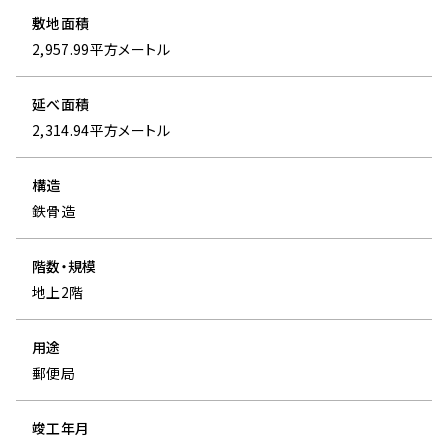
JOIN US
敷地面積
採用情報
2,957.99平方メートル
中途採用情報
延べ面積
NEWS
2,314.94平方メートル
お知らせ・プレスリリース
お知らせ
構造
プレスリリース
鉄骨造
PROCUREMENT
調達情報
階数・規模
物品・役務関係
地上2階
建設工事・設備運行・設備保守関係
用途
郵便局
竣工年月