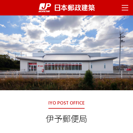
ページの先頭です。
ページ内移動用のリンクです。
ページの終わりです。
ここからヘッダーメニューです。
ヘッダーメニューはここまでです。
ヘッダーメニューへ移動します。
本文へ移動します。
ここから本文です。
ABOUT US
フッターメニューへ移動します。
企業情報
社長挨拶
企業理念
会社概要
拠点一覧
沿革
SERVICES
サービス
IYO POST OFFICE
企画構想支援
設計
伊予郵便局
工事監理
維持管理