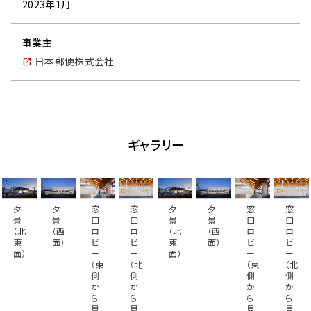
2023年1月
事業主
日本郵便株式会社
ギャラリー
夕
夕
窓
窓
夕
夕
窓
窓
景
景
口
口
景
景
口
口
（北
（西
ロ
ロ
（北
（西
ロ
ロ
東
面）
ビ
ビ
東
面）
ビ
ビ
面）
ー
ー
面）
ー
ー
（東
（北
（東
（北
側
側
側
側
か
か
か
か
ら
ら
ら
ら
見
見
見
見