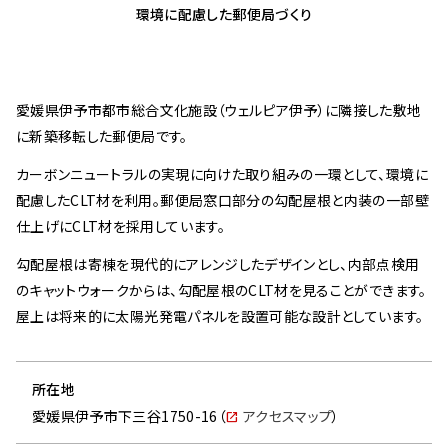
環境に
配慮した
郵便局づくり
不動産サービス
OUR EXPERTISE
私たちの特色
愛媛県伊予市都市総合文化施設（ウェルピア伊予）に隣接した敷地
日本全国に広がる拠点網
に新築移転した郵便局です。
建物の資産価値と機能の維持
カーボンニュートラルの実現に向けた取り組みの一環として、環境に
地域社会発展への貢献
配慮したCLT材を利用。郵便局窓口部分の勾配屋根と内装の一部壁
環境への配慮
仕上げにCLT材を採用しています。
PROJECTS
勾配屋根は寄棟を現代的にアレンジしたデザインとし、内部点検用
プロジェクト
のキャットウォークからは、勾配屋根のCLT材を見ることができます。
2020年代
屋上は将来的に太陽光発電パネルを設置可能な設計としています。
2010年代
2000年代
所在地
FEATURE ARTICLES
愛媛県伊予市下三谷1750-16（
アクセスマップ
）
特集記事