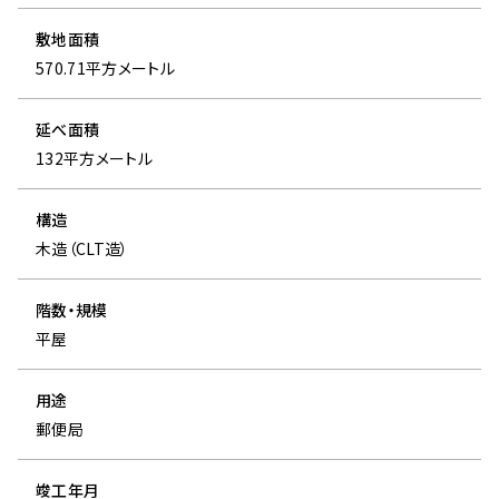
JOIN US
敷地面積
採用情報
570.71平方メートル
中途採用情報
NEWS
延べ面積
お知らせ・プレスリリース
132平方メートル
お知らせ
構造
プレスリリース
木造（CLT造）
PROCUREMENT
調達情報
階数・規模
物品・役務関係
平屋
建設工事・設備運行・設備保守関係
用途
郵便局
竣工年月