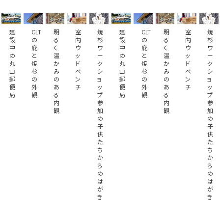
建
CLT
明
室
焼
建
CLT
明
室
焼
設
の
る
内
杉
設
の
る
内
杉
中
庇
く
ウ
ワ
中
庇
く
ウ
ワ
の
と
温
ッ
ー
の
と
温
ッ
ー
丸
焼
か
ド
ク
丸
焼
か
ド
ク
山
杉
み
ベ
シ
山
杉
み
ベ
シ
郵
の
の
ン
ョ
郵
の
の
ン
ョ
便
外
あ
チ
ッ
便
外
あ
チ
ッ
局
観
る
プ
局
観
る
プ
内
参
内
参
観
加
観
加
の
の
子
子
供
供
た
た
ち
ち
か
か
ら
ら
の
の
は
は
が
が
き
き