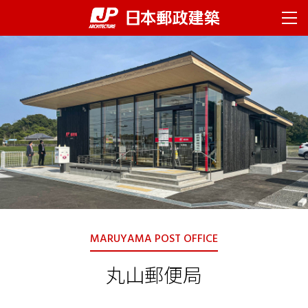
ページの先頭です。
ページ内移動用のリンクです。
ページの終わりです。
ここからヘッダーメニューです。
ヘッダーメニューはここまでです。
ヘッダーメニューへ移動します。
本文へ移動します。
ここから本文です。
ABOUT US
フッターメニューへ移動します。
企業情報
社長挨拶
企業理念
会社概要
拠点一覧
沿革
SERVICES
サービス
MARUYAMA POST OFFICE
企画構想支援
設計
丸山郵便局
工事監理
維持管理