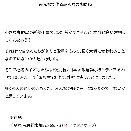
みんなで
作る
みんなの
郵便局
不動産サービス
OUR EXPERTISE
私たちの特色
小さな郵便局の新築工事で、設計者ができること、本当に良い建物っ
日本全国に広がる拠点網
てなんだろう？
建物の資産価値と機能の維持
それは地域の人たちが誇りと愛着をもって、長く大切に使われること
地域社会発展への貢献
なのではないかと思いました。
環境への配慮
そこで地域の子どもたち、郵便局長、日本郵政建築ボランティアあわ
PROJECTS
せて100人以上で「焼杉材」を作り、外壁に使うことにしました。
プロジェクト
多くの人の想いのこもった、「みんなの郵便局」になったのではないか
2020年代
と思っています。
2010年代
2000年代
所在地
FEATURE ARTICLES
千葉県南房総市加茂2695-3（
アクセスマップ
）
特集記事